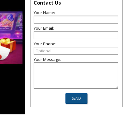
Contact Us
Your Name:
Your Email:
Your Phone:
Your Message: