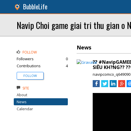
BubbleLife
Navip Choi game giai tri thu gian o N
News
FOLLOW
Followers
0
?? #NavipGAMEB
Contributions
4
SIÊU KH?NG?? 
navipcomco_q649090
FOLLOW
SITE
About
News
Calendar